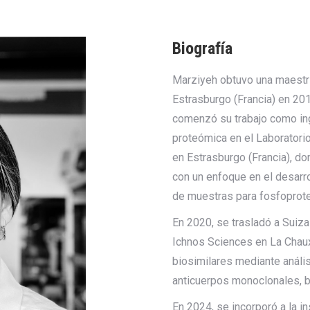
Biografía
Marziyeh obtuvo una maestrí
Estrasburgo (Francia) en 20
comenzó su trabajo como ing
proteómica en el Laborator
en Estrasburgo (Francia), d
con un enfoque en el desarr
de muestras para fosfoprot
En 2020, se trasladó a Suiza
Ichnos Sciences en La Chau
biosimilares mediante análi
anticuerpos monoclonales, b
En 2024, se incorporó a la i