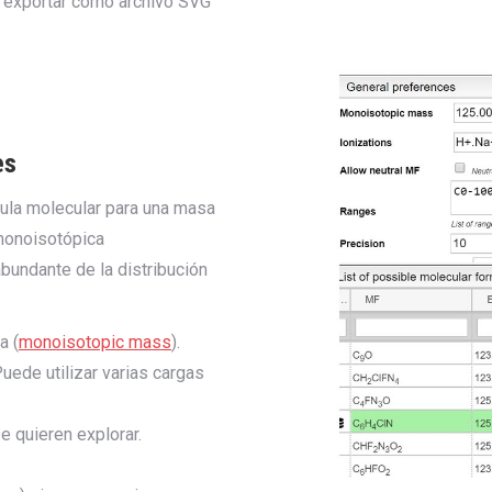
o exportar como archivo SVG
es
mula molecular para una masa
monoisotópica
abundante de la distribución
a (
monoisotopic mass
).
uede utilizar varias cargas
e quieren explorar.