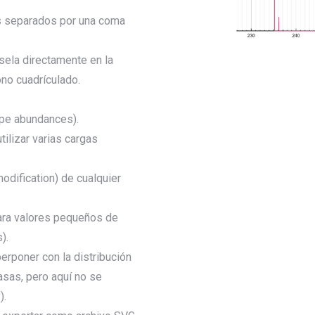
os separados por una coma
sela directamente en la
ono cuadrículado.
ope abundances).
tilizar varias cargas
odification) de cualquier
ara valores pequeños de
).
rponer con la distribución
asas, pero aquí no se
).