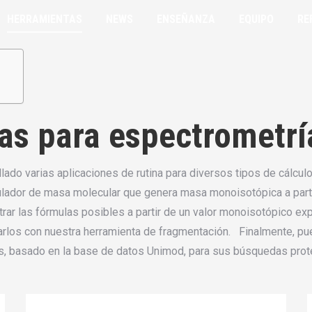
HERRAMIENTAS
NEWS
ENSEÑANZA
EQUIPO
RE
AMIENTAS
NEWS
ENSEÑANZA
EQUIPO
REFERENC
as para espectrometr
lado varias aplicaciones de rutina para diversos tipos de cálcu
lador de masa molecular que genera masa monoisotópica a parti
trar las fórmulas posibles a partir de un valor monoisotópico e
rlos con nuestra herramienta de fragmentación. Finalmente, pue
s, basado en la base de datos Unimod, para sus búsquedas pro