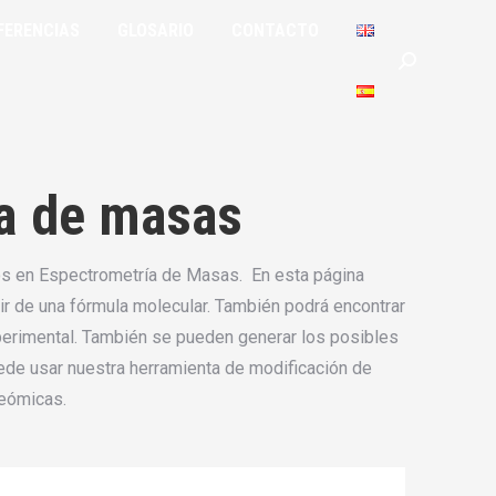
FERENCIAS
GLOSARIO
CONTACTO
IAS
GLOSARIO
CONTACTO
Buscar:
Buscar:
ía de masas
los en Espectrometría de Masas. En esta página
r de una fórmula molecular. También podrá encontrar
xperimental. También se pueden generar los posibles
de usar nuestra herramienta de modificación de
teómicas.