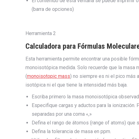
El contenido de esta ventana se puede imprimir 
(barra de opciones)
Herramienta 2
Calculadora para Fórmulas Molecular
Esta herramienta permite encontrar una posible fór
monoisotópica medida. Solo recuerde que la masa 
(
monoisotopic mass
) no siempre es ni el pico más 
isotópica ni el que tiene la intensidad más baja.
Escriba primero la masa monoisotópica observad
Especifique cargas y aductos para la ionización. P
separadas por una coma «,»
Defina el rango de átomos (range of atoms) que s
Defina la tolerancia de masa en ppm.