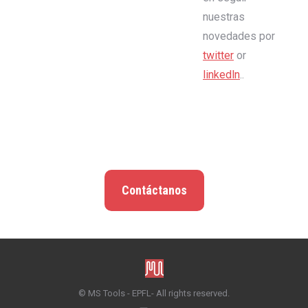
nuestras
novedades por
twitter
or
linkedln
..
Contáctanos
© MS Tools - EPFL- All rights reserved.