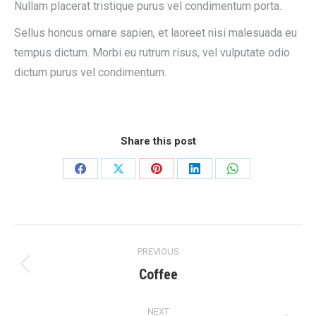
Nullam placerat tristique purus vel condimentum porta.
Sellus honcus ornare sapien, et laoreet nisi malesuada eu
tempus dictum. Morbi eu rutrum risus, vel vulputate odio
dictum purus vel condimentum.
Share this post
Share
Share
Share
Share
Share
on
on
on
on
on
Facebook
X
Pinterest
LinkedIn
WhatsApp
Project
PREVIOUS
navigation
Previous
Coffee
project:
NEXT