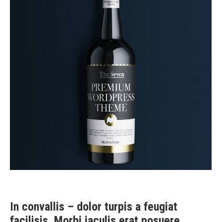
In convallis – dolor turpis a feugiat
facilisis. Morbi iaculis erat posuere,